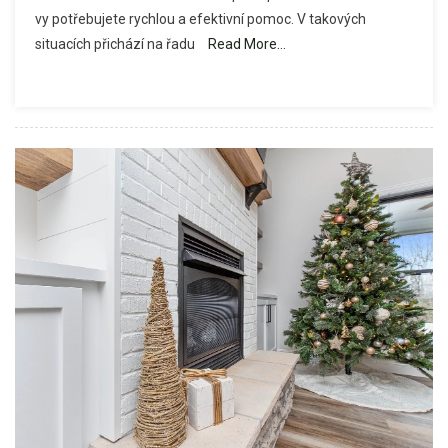
vy potřebujete rychlou a efektivní pomoc. V takových
Praha
situacích přichází na řadu
Read More…
–
Profesionál
Čištění
Kanalizací
A
Odpadů