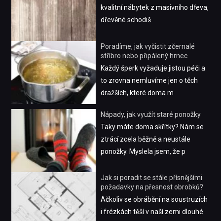
kvalitní nábytek z masivního dřeva,
dřevěné schodiš
Poradíme, jak vyčistit zčernalé
stříbro nebo připálený hrnec
Každý šperk vyžaduje jistou péči a
to zrovna nemluvíme jen o těch
dražších, které doma m
Nápady, jak využít staré ponožky
Taky máte doma skřítky? Nám se
ztrácí zcela běžně a neustále
ponožky. Myslela jsem, že p
Jak si poradit se stále přísnějšími
požadavky na přesnost obrobků?
Ačkoliv se obrábění na soustruzích
i frézkách těší v naší zemi dlouhé