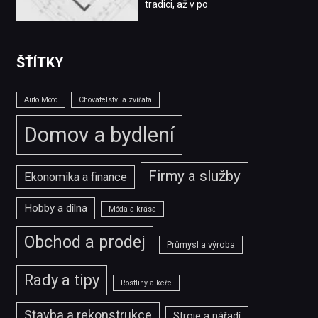
tradici, až v po
ŠŤÍTKY
Auto Moto
Chovatelství a zvířata
Domov a bydlení
Firmy a služby
Ekonomika a finance
Hobby a dílna
Móda a krása
Obchod a prodej
Průmysl a výroba
Rady a tipy
Rostliny a keře
Stavba a rekonstrukce
Stroje a nářadí