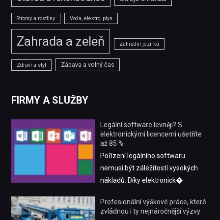
Stromy a rostliny
Voda, elektro, plyn
Zahrada a zeleň
Zahradní jezírka
Zábava a volný čas
Zdraví a styl
FIRMY A SLUŽBY
Legální software levněji? S
elektronickými licencemi ušetříte
až 85 %
Pořízení legálního softwaru
nemusí být záležitostí vysokých
nákladů. Díky elektronick�
Profesionální výškové práce, které
zvládnou i ty nejnáročnější výzvy