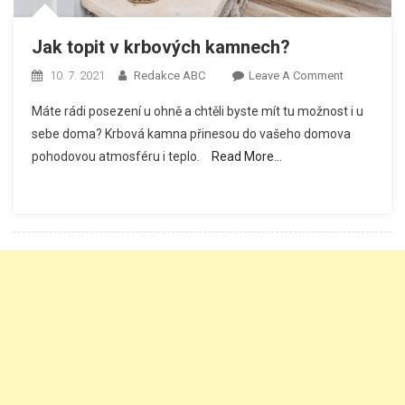
Jak topit v krbových kamnech?
On
10. 7. 2021
Redakce ABC
Leave A Comment
Jak
Máte rádi posezení u ohně a chtěli byste mít tu možnost i u
Topit
sebe doma? Krbová kamna přinesou do vašeho domova
V
pohodovou atmosféru i teplo.
Read More…
Krbových
Kamnech?