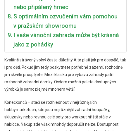
Jejich
nebo připálený hrnec
Fantazii
S optimálním ozvučením vám pomohou
v pražském showroomu
I vaše vánoční zahrada může být krásná
jako z pohádky
Kvalitně strávený volný čas je důležitý A to platí jak pro dospělé, tak
i pro děti. Pokud jim tedy poskytnete potřebné zázemí, rozhodně
jim skvěle prospějete. Mezi klasiku pro výbavu zahrady patří
rozhodně zahradní domky. Ovšem možná paleta dostupných
výrobků je samozřejmě mnohem větší.
Koneckonců – stačí se rozhlédnout v nejrůznějších
hobbymarketech, kde jsou nejrůznější
zahradní houpačky
,
skluzavky nebo rovnou celé sety pro workout hřiště stále v
nabídce. Nákup zde však mnohdy doporučit nelze. Dostupnost