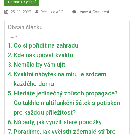
Domov a bydlení
On
25. 11. 2022
Redakce ABC
Leave A Comment
Nechte
Děti,
Obsah článku
Aby
Trávily
Co si pořídit na zahradu
Volný
Čas
Kde nakupovat kvalitu
Po
Nemělo by vám ujít
Svém
Kvalitní nábytek na míru je srdcem
–
Vhodné
každého domu
Zázemí
Hledáte jedinečný způsob propagace?
Jim
Poskytne
Co takhle multifunkční šátek s potiskem
Potřebnou
pro každou příležitost?
Jistotu
Nápady, jak využít staré ponožky
A
Podpoří
Poradíme, jak vyčistit zčernalé stříbro