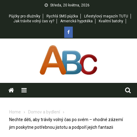
Skip
Středa, 20 května, 2026
to
Půjčky pro dlužníky
Rychlá SMS půjčka
Lifestylový magazín TUTU
content
Jak trávíte volný čas vy?
Americká hypotéka
Kvalitní batohy
Menu
Home
Domov a bydlení
Nechte děti, aby trávily volný čas po svém – vhodné zázemí
jim poskytne potřebnou jistotu a podpoří jejich fantazii