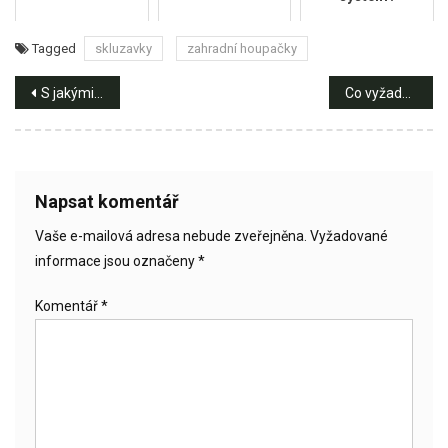
Tagged
skluzavky
zahradní houpačky
Navigace
S jakými výhodami přichází bioklimatické pergoly?
Co vyžaduje velkochov slepic?
pro
příspěvek
Napsat komentář
Vaše e-mailová adresa nebude zveřejněna.
Vyžadované
informace jsou označeny
*
Komentář
*