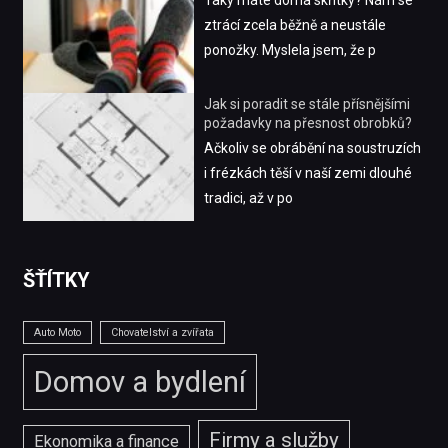
Taky máte doma skřítky? Nám se
ztrácí zcela běžně a neustále
ponožky. Myslela jsem, že p
Jak si poradit se stále přísnějšími
požadavky na přesnost obrobků?
Ačkoliv se obrábění na soustruzích
i frézkách těší v naší zemi dlouhé
tradici, až v po
ŠŤÍTKY
Auto Moto
Chovatelství a zvířata
Domov a bydlení
Firmy a služby
Ekonomika a finance