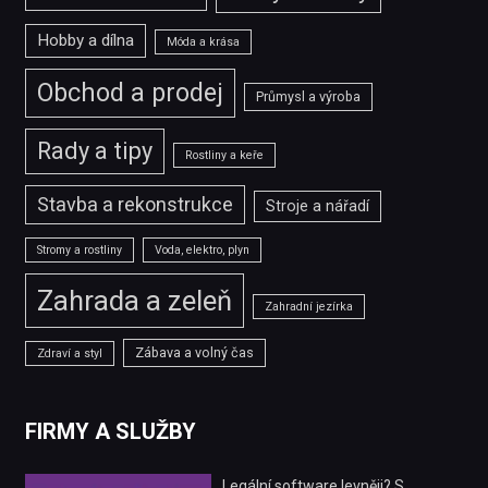
Hobby a dílna
Móda a krása
Obchod a prodej
Průmysl a výroba
Rady a tipy
Rostliny a keře
Stavba a rekonstrukce
Stroje a nářadí
Stromy a rostliny
Voda, elektro, plyn
Zahrada a zeleň
Zahradní jezírka
Zábava a volný čas
Zdraví a styl
FIRMY A SLUŽBY
Legální software levněji? S