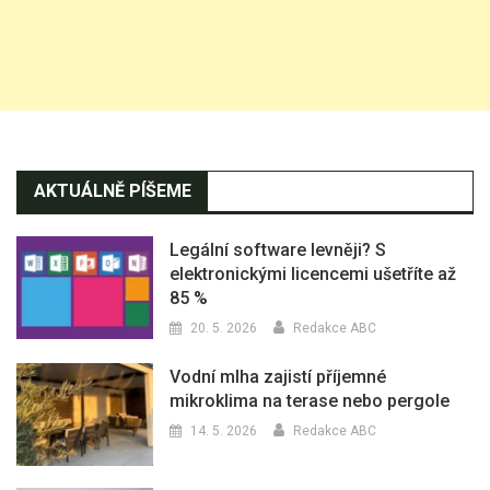
AKTUÁLNĚ PÍŠEME
Legální software levněji? S
elektronickými licencemi ušetříte až
85 %
20. 5. 2026
Redakce ABC
Vodní mlha zajistí příjemné
mikroklima na terase nebo pergole
14. 5. 2026
Redakce ABC