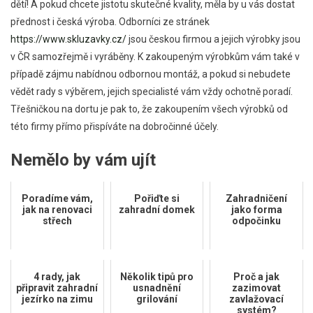
dětí! A pokud chcete jistotu skutečné kvality, měla by u vás dostat
přednost i česká výroba. Odborníci ze stránek
https://www.skluzavky.cz/
jsou českou firmou a jejich výrobky jsou
v ČR samozřejmě i vyráběny. K zakoupeným výrobkům vám také v
případě zájmu nabídnou odbornou montáž, a pokud si nebudete
vědět rady s výběrem, jejich specialisté vám vždy ochotně poradí.
Třešničkou na dortu je pak to, že zakoupením všech výrobků od
této firmy přímo přispíváte na dobročinné účely.
Nemělo by vám ujít
Poradíme vám,
Pořiďte si
Zahradničení
jak na renovaci
zahradní domek
jako forma
střech
odpočinku
4 rady, jak
Několik tipů pro
Proč a jak
připravit zahradní
usnadnění
zazimovat
jezírko na zimu
grilování
zavlažovací
systém?