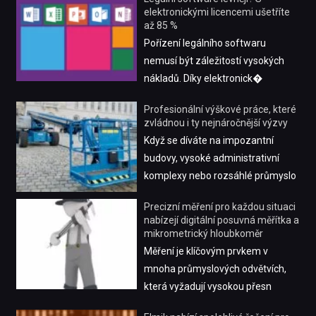
elektronickými licencemi ušetříte
až 85 %
Pořízení legálního softwaru
nemusí být záležitostí vysokých
nákladů. Díky elektronick�
Profesionální výškové práce, které
zvládnou i ty nejnáročnější výzvy
Když se díváte na impozantní
budovy, vysoké administrativní
komplexy nebo rozsáhlé průmyslo
Precizní měření pro každou situaci
nabízejí digitální posuvná měřítka a
mikrometrický hloubkoměr
Měření je klíčovým prvkem v
mnoha průmyslových odvětvích,
která vyžadují vysokou přesn