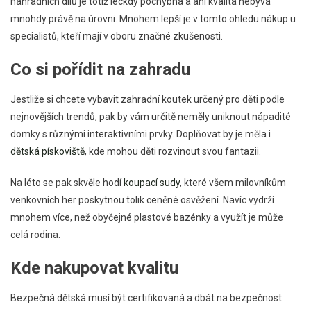
náhradních dílů je totiž leckdy pochybná a ani kvalita nebývá
mnohdy právě na úrovni. Mnohem lepší je v tomto ohledu nákup u
specialistů, kteří mají v oboru značné zkušenosti.
Co si pořídit na zahradu
Jestliže si chcete vybavit zahradní koutek určený pro děti podle
nejnovějších trendů, pak by vám určitě neměly uniknout nápadité
domky s různými interaktivními prvky. Doplňovat by je měla i
dětská pískoviště
, kde mohou děti rozvinout svou fantazii.
Na léto se pak skvěle hodí
koupací sudy
, které všem milovníkům
venkovních her poskytnou tolik ceněné osvěžení. Navíc vydrží
mnohem více, než obyčejné plastové bazénky a využít je může
celá rodina.
Kde nakupovat kvalitu
Bezpečná dětská musí být certifikovaná a dbát na bezpečnost