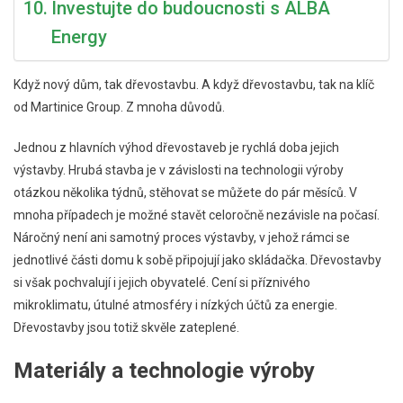
Investujte do budoucnosti s ALBA
Energy
Když nový dům, tak dřevostavbu. A když dřevostavbu, tak na klíč
od Martinice Group. Z mnoha důvodů.
Jednou z hlavních výhod dřevostaveb je rychlá doba jejich
výstavby. Hrubá stavba je v závislosti na technologii výroby
otázkou několika týdnů, stěhovat se můžete do pár měsíců. V
mnoha případech je možné stavět celoročně nezávisle na počasí.
Náročný není ani samotný proces výstavby, v jehož rámci se
jednotlivé části domu k sobě připojují jako skládačka. Dřevostavby
si však pochvalují i jejich obyvatelé. Cení si příznivého
mikroklimatu, útulné atmosféry i nízkých účtů za energie.
Dřevostavby jsou totiž skvěle zateplené.
Materiály a technologie výroby