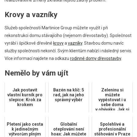
realizovatelné změny zkrátka nejsou žádný problém.
Krovy a vazníky
Služeb společnosti Martinice Group můžete využít i při
rekonstrukci domu stávajícího (nejenom dřevostavby). Společnost
vyrábí i špičkové dřevěné
krovy
a
vazníky
. Stavbou domu navíc
služby společnosti nekončí. Svým klientům nabízí i následný servis.
Více informací najdete na odkazu
rodinné domy dřevostavby
.
Nemělo by vám ujít
Jak postavit
Bazén na klíč: 5
Zeleninu si
vlastní kurník pro
rad, jak na jeho
můžete
slepice: Krok za
správný výběr
vypěstovat i u
krokem
sebe doma
v obýváku. Jak si
můžete doma
vybudovat
Pletení jako cesta
Globální
profesionální
Spolehlivé a
k jedinečným
oteplování není
profesionální
pě...
výtvorům plným
hoax: Jak můžete
stěhování v Praze