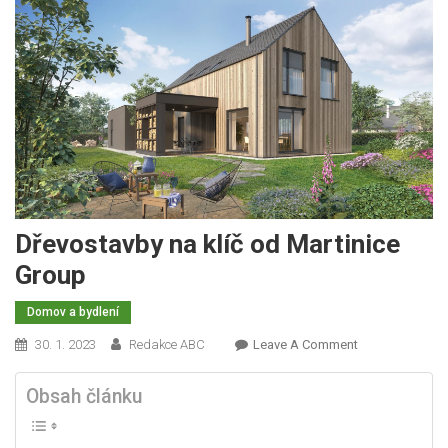
Dřevostavby na klíč od Martinice
Group
Domov a bydlení
On
30. 1. 2023
Redakce ABC
Leave A Comment
Dřevostavby
Na
Obsah článku
Klíč
Od