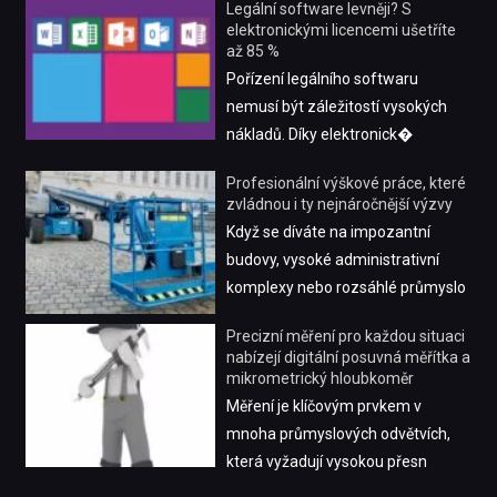
Legální software levněji? S
elektronickými licencemi ušetříte
až 85 %
Pořízení legálního softwaru
nemusí být záležitostí vysokých
nákladů. Díky elektronick�
Profesionální výškové práce, které
zvládnou i ty nejnáročnější výzvy
Když se díváte na impozantní
budovy, vysoké administrativní
komplexy nebo rozsáhlé průmyslo
Precizní měření pro každou situaci
nabízejí digitální posuvná měřítka a
mikrometrický hloubkoměr
Měření je klíčovým prvkem v
mnoha průmyslových odvětvích,
která vyžadují vysokou přesn