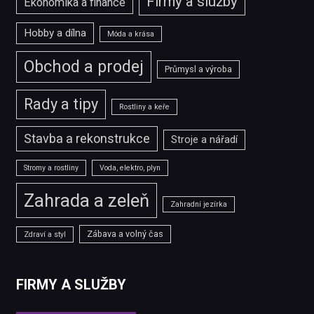
Firmy a služby
Ekonomika a finance
Hobby a dílna
Móda a krása
Obchod a prodej
Průmysl a výroba
Rady a tipy
Rostliny a keře
Stavba a rekonstrukce
Stroje a nářadí
Stromy a rostliny
Voda, elektro, plyn
Zahrada a zeleň
Zahradní jezírka
Zábava a volný čas
Zdraví a styl
FIRMY A SLUŽBY