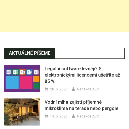
AKTUÁLNĚ PÍŠEME
Legální software levněji? S
elektronickými licencemi ušetříte až
85 %
20. 5. 2026
Redakce ABC
Vodní mlha zajistí příjemné
mikroklima na terase nebo pergole
14. 5. 2026
Redakce ABC