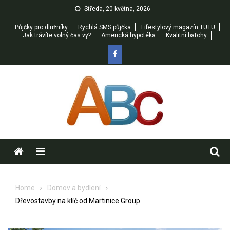
Skip
Středa, 20 května, 2026
to
Půjčky pro dlužníky
Rychlá SMS půjčka
Lifestylový magazín TUTU
content
Jak trávíte volný čas vy?
Americká hypotéka
Kvalitní batohy
Menu
Home
Domov a bydlení
Dřevostavby na klíč od Martinice Group