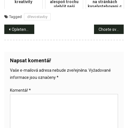
kreativity
alespoň trochu
na stránkách
ulehčit naší
kyselystehovani.cz
planetě?
Tagged
dřevostavby
Navigace
Opletené kabely dodají všem svítidlům příjemně domácký pocit
Chcete svým dětem dopřát dostatek pohybu? Pořiďte jim na zahradu vlastní trampolínu!
pro
příspěvek
Napsat komentář
Vaše e-mailová adresa nebude zveřejněna.
Vyžadované
informace jsou označeny
*
Komentář
*