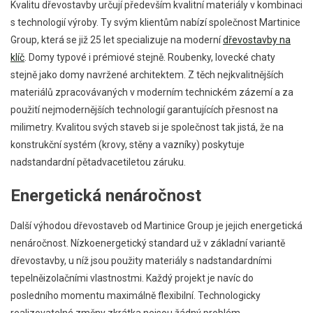
Kvalitu dřevostavby určují především kvalitní materiály v kombinaci
s technologií výroby. Ty svým klientům nabízí společnost Martinice
Group, která se již 25 let specializuje na moderní
dřevostavby na
klíč
. Domy typové i prémiové stejně. Roubenky, lovecké chaty
stejně jako domy navržené architektem. Z těch nejkvalitnějších
materiálů zpracovávaných v moderním technickém zázemí a za
použití nejmodernějších technologií garantujících přesnost na
milimetry. Kvalitou svých staveb si je společnost tak jistá, že na
konstrukční systém (krovy, stěny a vazníky) poskytuje
nadstandardní pětadvacetiletou záruku.
Energetická nenáročnost
Další výhodou dřevostaveb od Martinice Group je jejich energetická
nenáročnost. Nízkoenergetický standard už v základní variantě
dřevostavby, u níž jsou použity materiály s nadstandardními
tepelněizolačními vlastnostmi. Každý projekt je navíc do
posledního momentu maximálně flexibilní. Technologicky