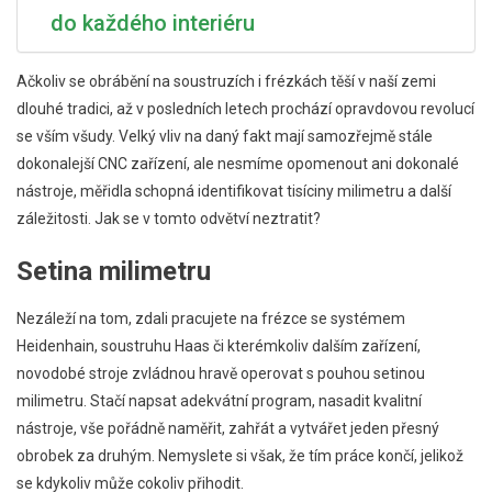
do každého interiéru
Ačkoliv se obrábění na soustruzích i frézkách těší v naší zemi
dlouhé tradici, až v posledních letech prochází opravdovou revolucí
se vším všudy. Velký vliv na daný fakt mají samozřejmě stále
dokonalejší CNC zařízení, ale nesmíme opomenout ani dokonalé
nástroje, měřidla schopná identifikovat tisíciny milimetru a další
záležitosti. Jak se v tomto odvětví neztratit?
Setina milimetru
Nezáleží na tom, zdali pracujete na frézce se systémem
Heidenhain, soustruhu Haas či kterémkoliv dalším zařízení,
novodobé stroje zvládnou hravě operovat s pouhou setinou
milimetru. Stačí napsat adekvátní program, nasadit kvalitní
nástroje, vše pořádně naměřit, zahřát a vytvářet jeden přesný
obrobek za druhým. Nemyslete si však, že tím práce končí, jelikož
se kdykoliv může cokoliv přihodit.