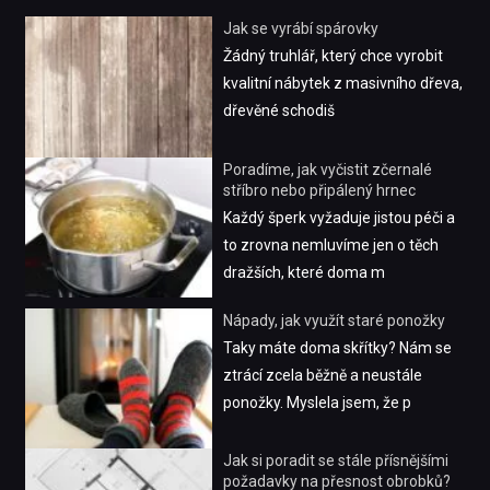
Jak se vyrábí spárovky
Žádný truhlář, který chce vyrobit
kvalitní nábytek z masivního dřeva,
dřevěné schodiš
Poradíme, jak vyčistit zčernalé
stříbro nebo připálený hrnec
Každý šperk vyžaduje jistou péči a
to zrovna nemluvíme jen o těch
dražších, které doma m
Nápady, jak využít staré ponožky
Taky máte doma skřítky? Nám se
ztrácí zcela běžně a neustále
ponožky. Myslela jsem, že p
Jak si poradit se stále přísnějšími
požadavky na přesnost obrobků?