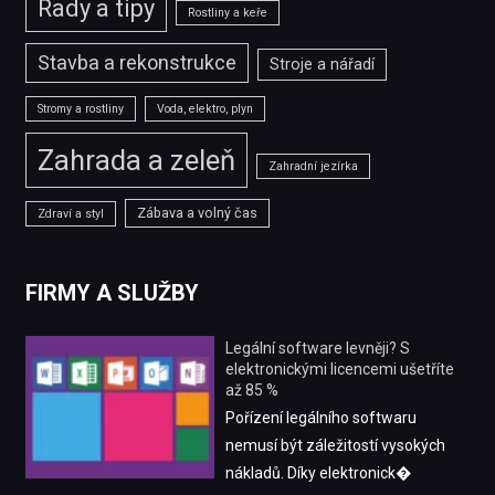
Rady a tipy
Rostliny a keře
Stavba a rekonstrukce
Stroje a nářadí
Stromy a rostliny
Voda, elektro, plyn
Zahrada a zeleň
Zahradní jezírka
Zábava a volný čas
Zdraví a styl
FIRMY A SLUŽBY
Legální software levněji? S
elektronickými licencemi ušetříte
až 85 %
Pořízení legálního softwaru
nemusí být záležitostí vysokých
nákladů. Díky elektronick�