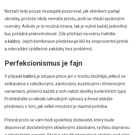
Nestačí tedy pouze nezaujatě pozorovat, jak okénkem padají
obrobky, protože nikdy nemáte jistotu, jestli se chlubí správnými
rozměry. Ačkoliv je to možná otrava, tak je nutné každý jednotlivý
kus pořádně překontrolovat. Zde přichází na scénu měřidla
a
kalibry
. Jejich kombinace představuje klíč ke stoprocentní jistotě
a odevzdání výdělečné zakázky bez problémů.
Perfekcionismus je fajn
V případě
kalibrů
je situace přece jen o trochu složitější, jelikož se
setkáváme s válečkovými, závitovými, kuželovými i třmenovými
variantami, přičemž každá z nich nabízí desítky konkrétních typů.
Prohlédněte si několik náhodných výkresů a ihned získáte
představu o tom, jak velké množství je vlastně potřeba.
Přesně proto se vám hodí spolehlivý dodavatel, který bude
disponovat dostatečnými skladovými zásobami, rychlou dopravou