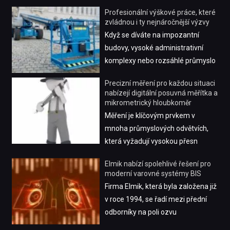
Profesionální výškové práce, které
zvládnou i ty nejnáročnější výzvy
Když se díváte na impozantní
budovy, vysoké administrativní
komplexy nebo rozsáhlé průmyslo
Precizní měření pro každou situaci
nabízejí digitální posuvná měřítka a
mikrometrický hloubkoměr
Měření je klíčovým prvkem v
mnoha průmyslových odvětvích,
která vyžadují vysokou přesn
Elmik nabízí spolehlivé řešení pro
moderní varovné systémy BIS
Firma Elmik, která byla založena již
v roce 1994, se řadí mezi přední
odborníky na poli ozvu