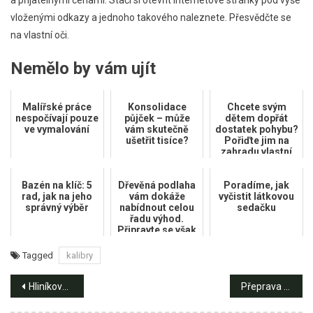
a přijatelnými cenami. Stačí si otevřít internetové stránky pod výše
vloženými odkazy a jednoho takového naleznete. Přesvědčte se
na vlastní oči.
Nemělo by vám ujít
Malířské práce
Konsolidace
Chcete svým
nespočívají pouze
půjček – může
dětem dopřát
ve vymalování
vám skutečně
dostatek pohybu?
ušetřit tisíce?
Pořiďte jim na
zahradu vlastní
trampolínu!
Bazén na klíč: 5
Dřevěná podlaha
Poradíme, jak
rad, jak na jeho
vám dokáže
vyčistit látkovou
správný výběr
nabídnout celou
sedačku
řadu výhod.
Připravte se však
na náročnou a
pravidelnou ú...
Tagged
kalibry
Navigace
Hliníkové profily disponují vysokou odolností a dlouhou životností. Jaké další výhody nabízí?
Přeprava zboží uvnitř provozu: Jak na efektivní přepravu zboží a materiálu?
pro