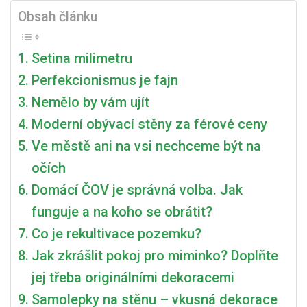
Si
Obsah článku
Poradit
Se
Setina milimetru
Stále
Přísnějšími
Perfekcionismus je fajn
Požadavky
Nemělo by vám ujít
Na
Moderní obývací stěny za férové ​​ceny
Přesnost
Obrobků?
Ve městě ani na vsi nechceme být na
očích
Domácí ČOV je správná volba. Jak
funguje a na koho se obrátit?
Co je rekultivace pozemku?
Jak zkrášlit pokoj pro miminko? Doplňte
jej třeba originálními dekoracemi
Samolepky na stěnu – vkusná dekorace