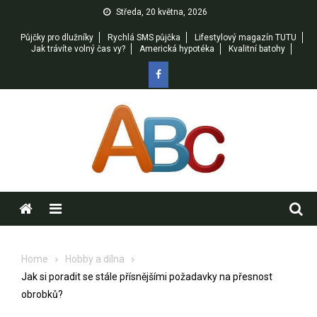
Skip
Středa, 20 května, 2026
to
Půjčky pro dlužníky
Rychlá SMS půjčka
Lifestylový magazín TUTU
content
Jak trávíte volný čas vy?
Americká hypotéka
Kvalitní batohy
Menu
Home
Hobby a dílna
Jak si poradit se stále přísnějšími požadavky na přesnost
obrobků?