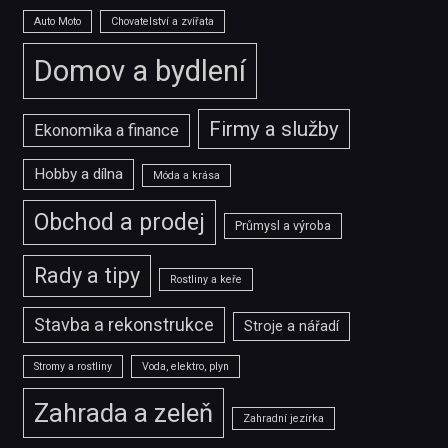
Auto Moto
Chovatelství a zvířata
Domov a bydlení
Firmy a služby
Ekonomika a finance
Hobby a dílna
Móda a krása
Obchod a prodej
Průmysl a výroba
Rady a tipy
Rostliny a keře
Stavba a rekonstrukce
Stroje a nářadí
Stromy a rostliny
Voda, elektro, plyn
Zahrada a zeleň
Zahradní jezírka