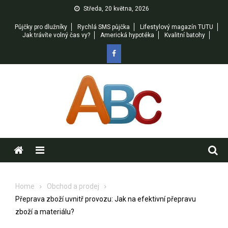
Skip
Středa, 20 května, 2026
to
Půjčky pro dlužníky
Rychlá SMS půjčka
Lifestylový magazín TUTU
content
Jak trávíte volný čas vy?
Americká hypotéka
Kvalitní batohy
Menu
Home
Obchod a prodej
Přeprava zboží uvnitř provozu: Jak na efektivní přepravu
zboží a materiálu?