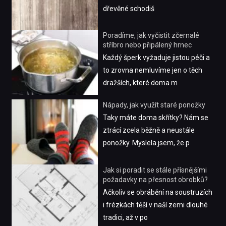
dřevěné schodiš
Poradíme, jak vyčistit zčernalé
stříbro nebo připálený hrnec
Každý šperk vyžaduje jistou péči a
to zrovna nemluvíme jen o těch
dražších, které doma m
Nápady, jak využít staré ponožky
Taky máte doma skřítky? Nám se
ztrácí zcela běžně a neustále
ponožky. Myslela jsem, že p
Jak si poradit se stále přísnějšími
požadavky na přesnost obrobků?
Ačkoliv se obrábění na soustruzích
i frézkách těší v naší zemi dlouhé
tradici, až v po