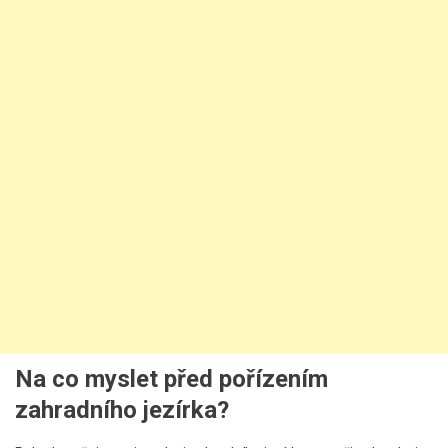
Na co myslet před pořízením
zahradního jezírka?