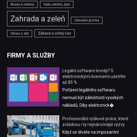
Stromy a rostliny
Voda, elektro, plyn
Zahrada a zeleň
Zahradní jezírka
Zábava a volný čas
Zdraví a styl
FIRMY A SLUŽBY
Legální software levněji? S
elektronickými licencemi ušetříte
až 85 %
Pořízení legálního softwaru
nemusí být záležitostí vysokých
nákladů. Díky elektronick�
Profesionální výškové práce, které
zvládnou i ty nejnáročnější výzvy
Když se díváte na impozantní