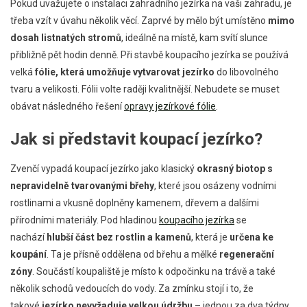
Pokud uvažujete o instalaci zahradního jezírka na vaši zahradu, je
třeba vzít v úvahu několik věcí. Zaprvé by mělo být umístěno
mimo
dosah listnatých stromů
, ideálně na místě, kam svítí slunce
přibližně pět hodin denně. Při stavbě koupacího jezírka se používá
velká
fólie, která umožňuje vytvarovat jezírko
do libovolného
tvaru a velikosti. Fólii volte raději kvalitnější. Nebudete se muset
obávat následného řešení
opravy jezírkové fólie
.
Jak si představit koupací jezírko?
Zvenčí vypadá koupací jezírko jako klasický
okrasný biotop s
nepravidelně tvarovanými břehy
, které jsou osázeny vodními
rostlinami a vkusně doplněny kamenem, dřevem a dalšími
přírodními materiály. Pod hladinou
koupacího jezírka
se
nachází
hlubší část bez rostlin a kamenů
, která je
určena ke
koupání
. Ta je přísně oddělena od břehu a mělké
regenerační
zóny
. Součástí koupaliště je místo k odpočinku na trávě a také
několik schodů vedoucích do vody. Za zmínku stojí i to, že
takové
jezírko nevyžaduje velkou údržbu
– jednou za dva týdny