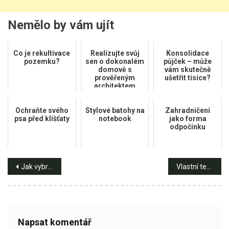
Nemělo by vám ujít
Co je rekultivace
Realizujte svůj
Konsolidace
pozemku?
sen o dokonalém
půjček – může
domově s
vám skutečně
prověřeným
ušetřit tisíce?
architektem
Ochraňte svého
Stylové batohy na
Zahradničení
psa před klíšťaty
notebook
jako forma
odpočinku
Navigace
Jak vybrat kvalitní zahradní sekačku v pěti krocích?
Vlastní terasa: 4 rady a tipy, jak na její snadnou stavbu
pro
příspěvek
Napsat komentář