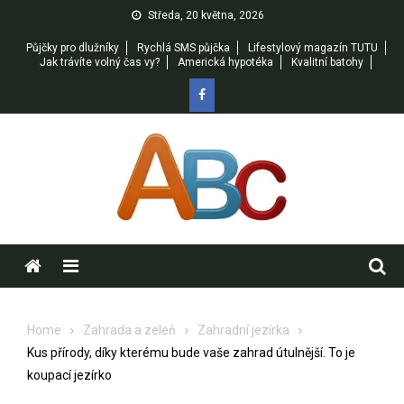
Skip
Středa, 20 května, 2026
to
Půjčky pro dlužníky
Rychlá SMS půjčka
Lifestylový magazín TUTU
content
Jak trávíte volný čas vy?
Americká hypotéka
Kvalitní batohy
Menu
Home
Zahrada a zeleň
Zahradní jezírka
Kus přírody, díky kterému bude vaše zahrad útulnější. To je
koupací jezírko