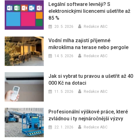
Legální software levněji? S
elektronickými licencemi ušetříte až
85 %
20. 5. 2026
Redakce ABC
Vodní mlha zajistí příjemné
mikroklima na terase nebo pergole
14. 5. 2026
Redakce ABC
Jak si vybrat tu pravou a ušetřit až 40
000 Kč na dotaci
11. 5. 2026
Redakce ABC
Profesionální výškové práce, které
zvládnou i ty nejnáročnější výzvy
22. 1. 2026
Redakce ABC