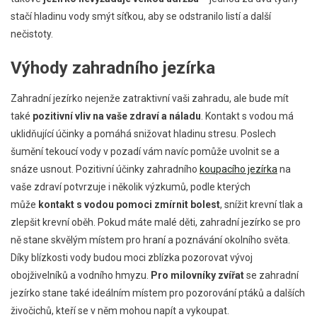
stačí hladinu vody smýt síťkou, aby se odstranilo listí a další
nečistoty.
Výhody zahradního jezírka
Zahradní jezírko nejenže zatraktivní vaši zahradu, ale bude mít
také
pozitivní vliv na vaše zdraví a náladu
. Kontakt s vodou má
uklidňující účinky a pomáhá snižovat hladinu stresu. Poslech
šumění tekoucí vody v pozadí vám navíc pomůže uvolnit se a
snáze usnout. Pozitivní účinky zahradního
koupacího jezírka
na
vaše zdraví potvrzuje i několik výzkumů, podle kterých
může
kontakt s vodou pomoci zmírnit bolest
, snížit krevní tlak a
zlepšit krevní oběh. Pokud máte malé děti, zahradní jezírko se pro
ně stane skvělým místem pro hraní a poznávání okolního světa.
Díky blízkosti vody budou moci zblízka pozorovat vývoj
obojživelníků a vodního hmyzu.
Pro milovníky zvířat
se zahradní
jezírko stane také ideálním místem pro pozorování ptáků a dalších
živočichů, kteří se v něm mohou napít a vykoupat.