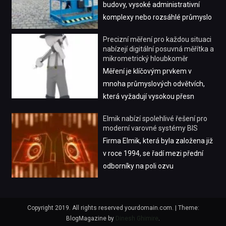
budovy, vysoké administrativní
komplexy nebo rozsáhlé průmyslo
Precizní měření pro každou situaci
nabízejí digitální posuvná měřítka a
mikrometrický hloubkoměr
Měření je klíčovým prvkem v
mnoha průmyslových odvětvích,
která vyžadují vysokou přesn
Elmik nabízí spolehlivé řešení pro
moderní varovné systémy BIS
Firma Elmik, která byla založena již
v roce 1994, se řadí mezi přední
odborníky na poli ozvu
Copyright 2019. All rights reserved yourdomain.com.
|
Theme:
BlogMagazine by
Dinesh Ghimire
.