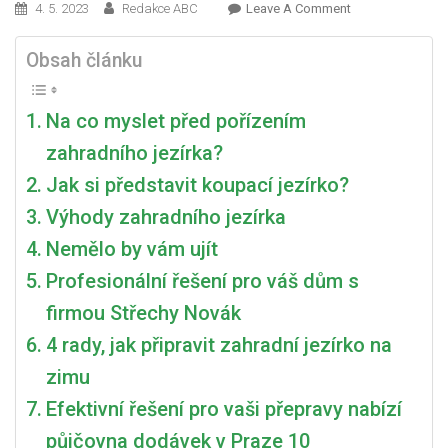
On
4. 5. 2023
Redakce ABC
Leave A Comment
Kus
Přírody,
Obsah článku
Díky
Kterému
Na co myslet před pořízením
Bude
Vaše
zahradního jezírka?
Zahrad
Jak si představit koupací jezírko?
Útulnější.
Výhody zahradního jezírka
To
Je
Nemělo by vám ujít
Koupací
Profesionální řešení pro váš dům s
Jezírko
firmou Střechy Novák
4 rady, jak připravit zahradní jezírko na
zimu
Efektivní řešení pro vaši přepravy nabízí
půjčovna dodávek v Praze 10