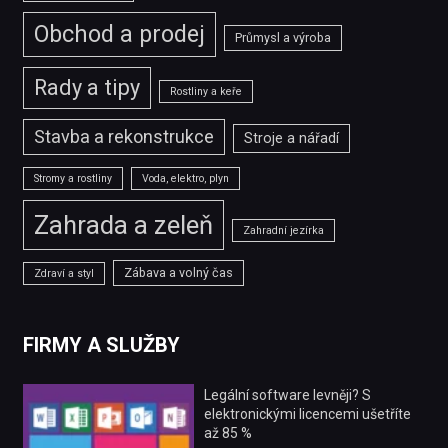
Obchod a prodej
Průmysl a výroba
Rady a tipy
Rostliny a keře
Stavba a rekonstrukce
Stroje a nářadí
Stromy a rostliny
Voda, elektro, plyn
Zahrada a zeleň
Zahradní jezírka
Zábava a volný čas
Zdraví a styl
FIRMY A SLUŽBY
Legální software levněji? S
elektronickými licencemi ušetříte
až 85 %