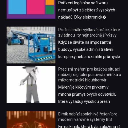
Pořízení legálního softwaru
nemusí být záležitostí vysokých
nákladů. Díky elektronick�
Profesionální výškové práce, které
zvládnou i ty nejnáročnější výzvy
Když se díváte na impozantní
budovy, vysoké administrativní
komplexy nebo rozsáhlé průmyslo
Precizní měření pro každou situaci
nabízejí digitální posuvná měřítka a
mikrometrický hloubkoměr
Měření je klíčovým prvkem v
mnoha průmyslových odvětvích,
která vyžadují vysokou přesn
Elmik nabízí spolehlivé řešení pro
moderní varovné systémy BIS
Firma Elmik, která byla založena již