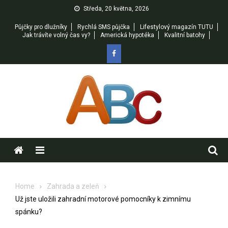
Skip
Středa, 20 května, 2026
to
Půjčky pro dlužníky
Rychlá SMS půjčka
Lifestylový magazín TUTU
content
Jak trávíte volný čas vy?
Americká hypotéka
Kvalitní batohy
Menu
Home
Zahrada a zeleň
Už jste uložili zahradní motorové pomocníky k zimnímu
spánku?