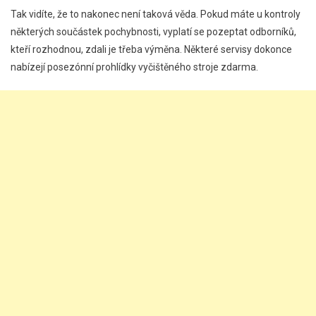
Tak vidíte, že to nakonec není taková věda. Pokud máte u kontroly
některých součástek pochybnosti, vyplatí se pozeptat odborníků,
kteří rozhodnou, zdali je třeba výměna. Některé servisy dokonce
nabízejí posezónní prohlídky vyčištěného stroje zdarma.