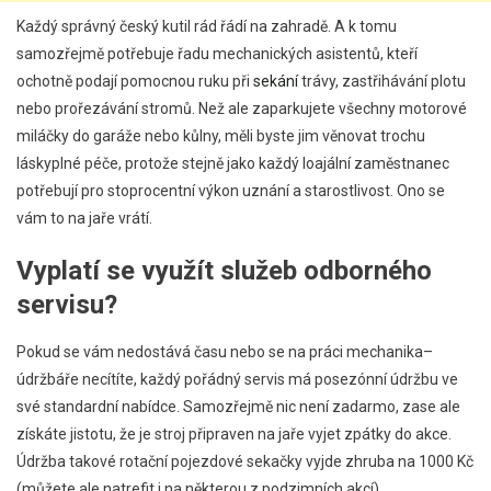
Každý správný český kutil rád řádí na zahradě. A k tomu
samozřejmě potřebuje řadu mechanických asistentů, kteří
ochotně podají pomocnou ruku při
sekání
trávy, zastřihávání plotu
nebo prořezávání stromů. Než ale zaparkujete všechny motorové
miláčky do garáže nebo kůlny, měli byste jim věnovat trochu
láskyplné péče, protože stejně jako každý loajální zaměstnanec
potřebují pro stoprocentní výkon uznání a starostlivost. Ono se
vám to na jaře vrátí.
Vyplatí se využít služeb odborného
servisu?
Pokud se vám nedostává času nebo se na práci mechanika–
údržbáře necítíte, každý pořádný servis má posezónní údržbu ve
své standardní nabídce. Samozřejmě nic není zadarmo, zase ale
získáte jistotu, že je stroj připraven na jaře vyjet zpátky do akce.
Údržba takové rotační pojezdové sekačky vyjde zhruba na 1000 Kč
(můžete ale natrefit i na některou z podzimních akcí).