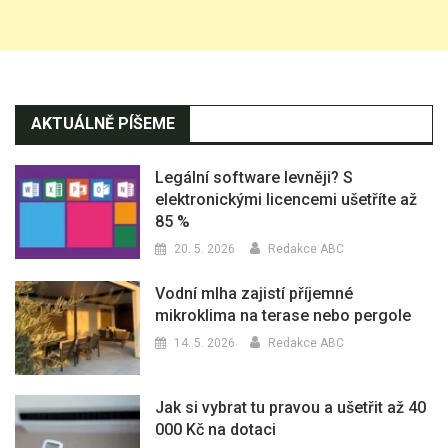
AKTUÁLNĚ PÍŠEME
Legální software levněji? S
elektronickými licencemi ušetříte až
85 %
20. 5. 2026
Redakce ABC
Vodní mlha zajistí příjemné
mikroklima na terase nebo pergole
14. 5. 2026
Redakce ABC
Jak si vybrat tu pravou a ušetřit až 40
000 Kč na dotaci