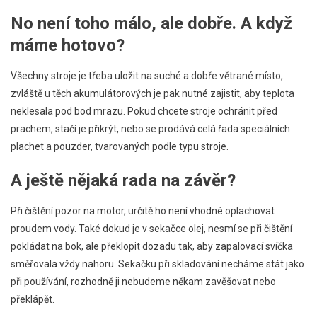
No není toho málo, ale dobře. A když
máme hotovo?
Všechny stroje je třeba uložit na suché a dobře větrané místo,
zvláště u těch akumulátorových je pak nutné zajistit, aby teplota
neklesala pod bod mrazu. Pokud chcete stroje ochránit před
prachem, stačí je přikrýt, nebo se prodává celá řada speciálních
plachet a pouzder, tvarovaných podle typu stroje.
A ještě nějaká rada na závěr?
Při čištění pozor na motor, určitě ho není vhodné oplachovat
proudem vody. Také dokud je v sekačce olej, nesmí se při čištění
pokládat na bok, ale překlopit dozadu tak, aby zapalovací svíčka
směřovala vždy nahoru. Sekačku při skladování necháme stát jako
při používání, rozhodně ji nebudeme někam zavěšovat nebo
překlápět.