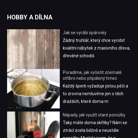
HOBBY A DÍLNA
Jak se vyrábí spárovky
Žádný truhlář, který chce vyrobit
kvalitní nábytek z masivního dřeva,
dřevěné schodiš
Poradíme, jak vyčistit zčernalé
stříbro nebo připálený hrnec
Každý šperk vyžaduje jistou péči a
to zrovna nemluvíme jen o těch
dražších, které doma m
Nápady, jak využít staré ponožky
Taky máte doma skřítky? Nám se
ztrácí zcela běžně a neustále
ponožky. Myslela jsem, že p