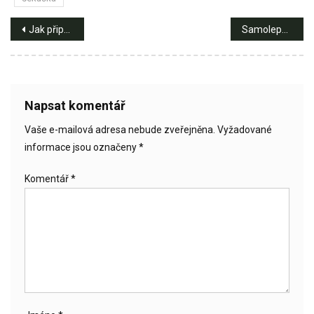
Navigace
Jak připravit záhon: Jaro na zahradě
Samolepky na stěnu – vkusná dekorace do každého interiéru
pro
příspěvek
Napsat komentář
Vaše e-mailová adresa nebude zveřejněna.
Vyžadované
informace jsou označeny
*
Komentář
*