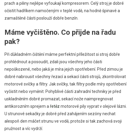
prach a piliny nejlépe vyfoukají kompresorem. Celý stroj je dobré
očistit hadříkem namočeným v teplé vodě, na hodně špinavé a
zamaštěné části poslouží dobře benzín.
Máme vyčištěno. Co přijde na řadu
pak?
Při důkladném čištění máme perfektní příležitost si stroj dobře
prohlédnout a posoudit, zdali jsou všechny jeho části
nepoškozené, nebo jaká je míra jejich opotřebení. Před zimou je
dobré nabrousit všechny řezací a sekací části strojů, zkontrolovat
motorové svíčky a filtry. Jak svíčky, tak filtry podle míry opotřebení
vyčistit nebo vyměnit. Pohyblivé části zahradní techniky je před
uskladněním dobré promazat, sekací nože naimpregnovat
antikorozním sprejem a
řetěz
motorové pily vyprat v olejové lázni.
U strunové sekačky je dobré před zahájením sezóny nechat
alespoň den máčet strunu ve vodě, protože si tak zachová svoji
pružnost a víc vydrží.