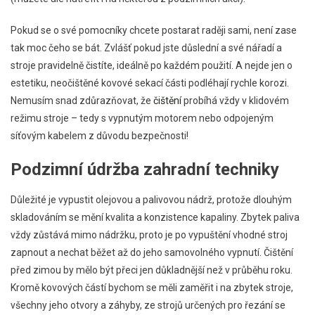
Pokud se o své pomocníky chcete postarat raději sami, není zase
tak moc čeho se bát. Zvlášť pokud jste důslední a své nářadí a
stroje pravidelně čistíte, ideálně po každém použití. A nejde jen o
estetiku, neočištěné kovové sekací části podléhají rychle korozi.
Nemusím snad zdůrazňovat, že
čištění
probíhá vždy v klidovém
režimu stroje – tedy s vypnutým motorem nebo odpojeným
síťovým kabelem z důvodu bezpečnosti!
Podzimní údržba zahradní techniky
Důležité je vypustit olejovou a palivovou nádrž, protože dlouhým
skladováním se mění kvalita a konzistence kapaliny. Zbytek paliva
vždy zůstává mimo nádržku, proto je po vypuštění vhodné stroj
zapnout a nechat běžet až do jeho samovolného vypnutí. Čištění
před zimou by mělo být přeci jen důkladnější než v průběhu roku.
Kromě kovových částí bychom se měli zaměřit i na zbytek stroje,
všechny jeho otvory a záhyby, ze strojů určených pro řezání se