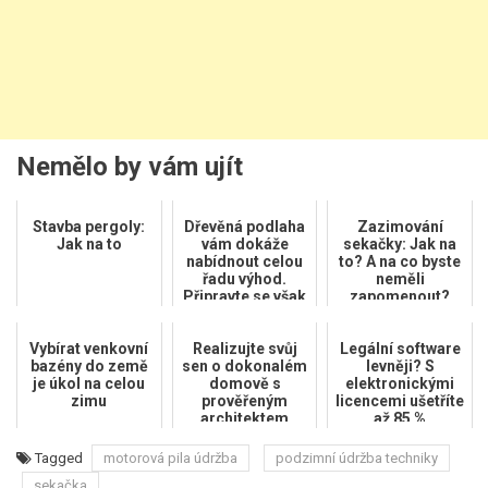
Nemělo by vám ujít
Stavba pergoly:
Dřevěná podlaha
Zazimování
Jak na to
vám dokáže
sekačky: Jak na
nabídnout celou
to? A na co byste
řadu výhod.
neměli
Připravte se však
zapomenout?
na náročnou a
pravidelnou ú...
Vybírat venkovní
Realizujte svůj
Legální software
bazény do země
sen o dokonalém
levněji? S
je úkol na celou
domově s
elektronickými
zimu
prověřeným
licencemi ušetříte
architektem
až 85 %
Tagged
motorová pila údržba
podzimní údržba techniky
sekačka