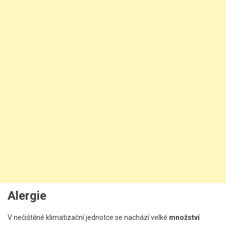
Alergie
V nečištěné klimatizační jednotce se nachází velké
množství