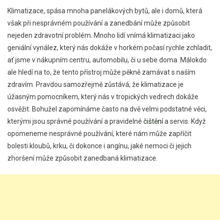
Klimatizace, spása mnoha panelákových bytů, ale i domů, která
však při nesprávném používání a zanedbání může způsobit
nejeden zdravotní problém. Mnoho lidí vnímá klimatizaci jako
geniální vynález, který nás dokáže v horkém počasí rychle zchladit,
ať jsme v nákupním centru, automobilu, či u sebe doma. Málokdo
ale hledí na to, že tento přístroj může pěkně zamávat s naším
zdravím. Pravdou samozřejmě zůstává, že klimatizace je
úžasným pomocníkem, který nás v tropických vedrech dokáže
osvěžit. Bohužel zapomínáme často na dvě velmi podstatné věci,
kterými jsou správné používání a pravidelné
čištění
a servis. Když
opomeneme nesprávné používání, které nám může zapříčit
bolesti kloubů, krku, či dokonce i angínu, jaké nemoci či jejich
zhoršení může způsobit zanedbaná klimatizace.