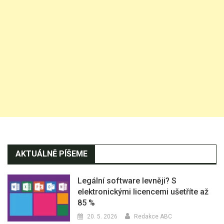
AKTUÁLNĚ PÍŠEME
Legální software levněji? S
elektronickými licencemi ušetříte až
85 %
20. 5. 2026
Redakce ABC