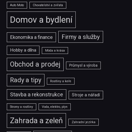
Auto Moto
Chovatelství a zvířata
Domov a bydlení
Firmy a služby
Ekonomika a finance
Hobby a dílna
Móda a krása
Obchod a prodej
Průmysl a výroba
Rady a tipy
Rostliny a keře
Stavba a rekonstrukce
Stroje a nářadí
Stromy a rostliny
Voda, elektro, plyn
Zahrada a zeleň
Zahradní jezírka