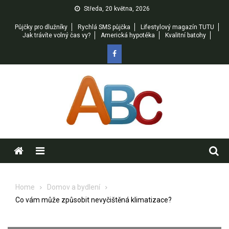
Skip
Středa, 20 května, 2026
to
Půjčky pro dlužníky
Rychlá SMS půjčka
Lifestylový magazín TUTU
content
Jak trávíte volný čas vy?
Americká hypotéka
Kvalitní batohy
Menu
Home
Domov a bydlení
Co vám může způsobit nevyčištěná klimatizace?