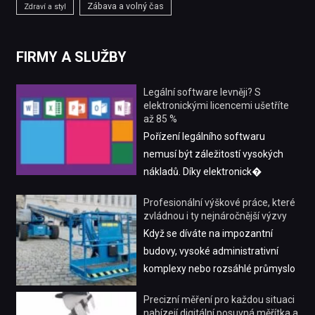
Zábava a volný čas
Zdraví a styl
FIRMY A SLUŽBY
Legální software levněji? S
elektronickými licencemi ušetříte
až 85 %
Pořízení legálního softwaru
nemusí být záležitostí vysokých
nákladů. Díky elektronick�
Profesionální výškové práce, které
zvládnou i ty nejnáročnější výzvy
Když se díváte na impozantní
budovy, vysoké administrativní
komplexy nebo rozsáhlé průmyslo
Precizní měření pro každou situaci
nabízejí digitální posuvná měřítka a