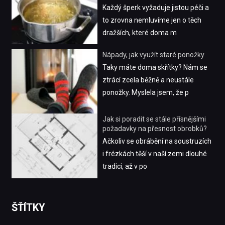
Každý šperk vyžaduje jistou péči a
to zrovna nemluvíme jen o těch
dražších, které doma m
Nápady, jak využít staré ponožky
Taky máte doma skřítky? Nám se
ztrácí zcela běžně a neustále
ponožky. Myslela jsem, že p
Jak si poradit se stále přísnějšími
požadavky na přesnost obrobků?
Ačkoliv se obrábění na soustruzích
i frézkách těší v naší zemi dlouhé
tradici, až v po
ŠŤÍTKY