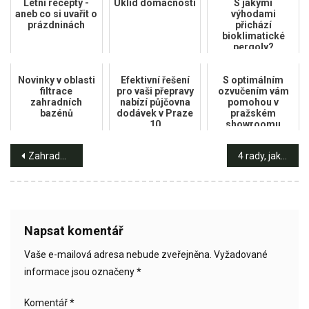
Letní recepty -
Úklid domácnosti
S jakými
aneb co si uvařit o
výhodami
prázdninách
přichází
bioklimatické
pergoly?
Novinky v oblasti
Efektivní řešení
S optimálním
filtrace
pro vaši přepravy
ozvučením vám
zahradních
nabízí půjčovna
pomohou v
bazénů
dodávek v Praze
pražském
10
showroomu
Navigace
Zahradničení jako forma odpočinku
4 rady, jak připravit zahradní jezírko na zimu
pro
příspěvek
Napsat komentář
Vaše e-mailová adresa nebude zveřejněna.
Vyžadované
informace jsou označeny
*
Komentář
*