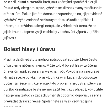
bakterií, plísní a roztočů
, kteří jsou známými spouštěči alergií.
Pokud tedy alergiemi trpíte, vyhněte se klimatizovaným nákupním
střediskům. Pokud ji máte doma, nezapomínejte na její pravidelné
vyčištění. Výše zmíněné nečistoty mohou uškodit například i
dětem, které žádnou alergii netrpí, ale vzhledem k tomu, že se
jejich imunita teprve vyvíjí, mohlo by vdechování výparů zapříčinit
její vznik.
Bolest hlavy i únavu
Prach a další nečistoty mohou způsobovat i potíže, které často
připisujeme něčemu jinému. Může to být bolest hlavy, zvýšená
únava, či například pálení a vysychání očí. Pokud je na vině právě
klimatizace, je polykání prášků, pití kávy, či kapaní do očí pouze
dočasným řešením, které však tyto problémy neodstraní.Servis a
údržbu klimatizace byste neměli začít řešit až v případě, kdy ucítíte
nepříjemný zatuchlý zápach. Brněnští odborníci doporučují
servis
provádět dvakrát ročně
. Spolehněte se však vždy raději na